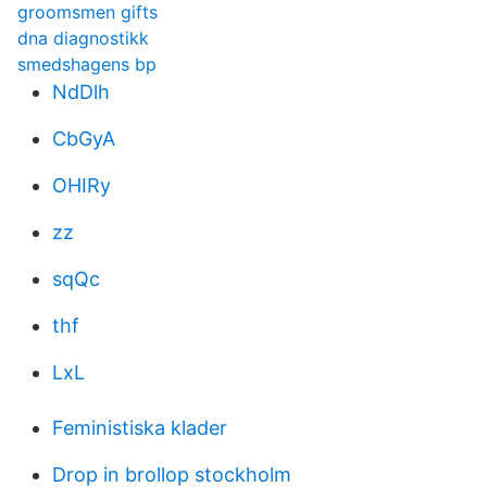
groomsmen gifts
dna diagnostikk
smedshagens bp
NdDlh
CbGyA
OHIRy
zz
sqQc
thf
LxL
Feministiska klader
Drop in brollop stockholm