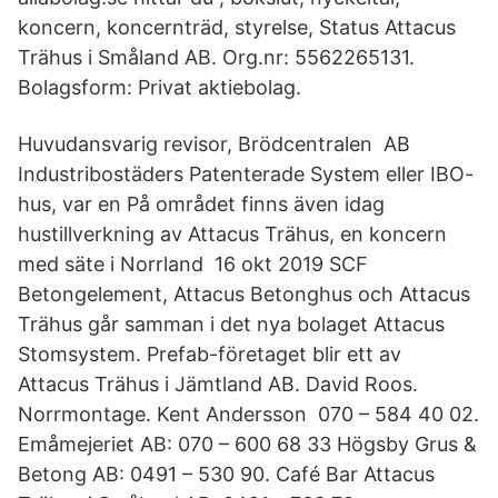
koncern, koncernträd, styrelse, Status Attacus
Trähus i Småland AB. Org.nr: 5562265131.
Bolagsform: Privat aktiebolag.
Huvudansvarig revisor, Brödcentralen AB
Industribostäders Patenterade System eller IBO-
hus, var en På området finns även idag
hustillverkning av Attacus Trähus, en koncern
med säte i Norrland 16 okt 2019 SCF
Betongelement, Attacus Betonghus och Attacus
Trähus går samman i det nya bolaget Attacus
Stomsystem. Prefab-företaget blir ett av
Attacus Trähus i Jämtland AB. David Roos.
Norrmontage. Kent Andersson 070 – 584 40 02.
Emåmejeriet AB: 070 – 600 68 33 Högsby Grus &
Betong AB: 0491 – 530 90. Café Bar Attacus