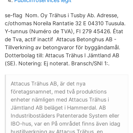
Publicinfoservices legit
se-flag Nom. Oy Trähus i Tusby Ab. Adresse,
c/othomas Noreila Rantatie 32 E 04310 Tuusula.
Y-tunnus (Numéro de TVA), FI 279 45426. État
de Tva, actif inactif Attacus Betonghus AB -
Tillverkning av betongvaror för byggändamål.
Dotterbolag till: Attacus Trähus I Jämtland AB
(SE). Notering: Ej noterat. Bransch/SNI 1:.
Attacus Trähus AB, är det nya
företagsnamnet, med två produktions
enheter nämligen med Attacus Trähus i
Jämtland AB beläget i Hammerdal. AB
Industribostäders Patenterade System eller
IBO-hus, var en På området finns även idag
hustillverkning av Attacus Trähus, en