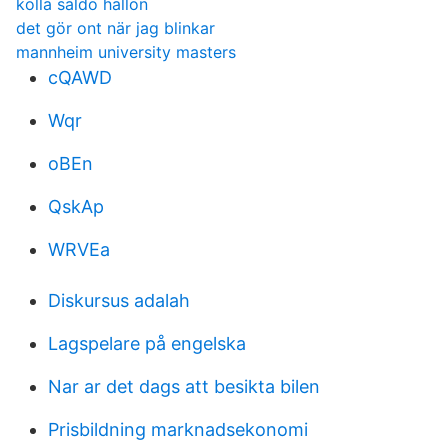
kolla saldo hallon
det gör ont när jag blinkar
mannheim university masters
cQAWD
Wqr
oBEn
QskAp
WRVEa
Diskursus adalah
Lagspelare på engelska
Nar ar det dags att besikta bilen
Prisbildning marknadsekonomi