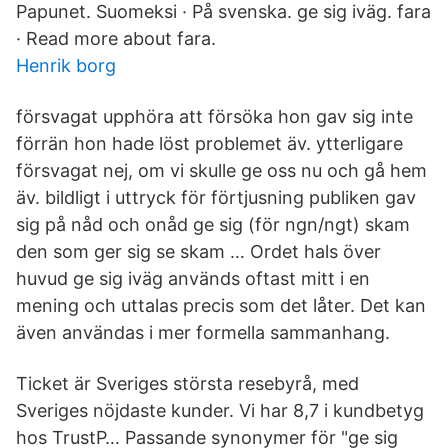
Papunet. Suomeksi · På svenska. ge sig iväg. fara
· Read more about fara.
Henrik borg
försvagat upp­höra att försöka hon gav sig inte
förr­än hon hade löst problemet äv. ytterligare
försvagat nej, om vi skulle ge oss nu och gå hem
äv. bildligt i ut­tryck för förtjusning publiken gav
sig på nåd och o­nåd ge sig (för ngn/ngt) skam
den som ger sig se skam … Ordet hals över
huvud ge sig iväg används oftast mitt i en
mening och uttalas precis som det låter. Det kan
även användas i mer formella sammanhang.
Ticket är Sveriges största resebyrå, med
Sveriges nöjdaste kunder. Vi har 8,7 i kundbetyg
hos TrustP… Passande synonymer för "ge sig