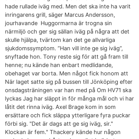
hade rullade iväg med. Men det ska inte ha varit
inringarens grill, säger Marcus Andersson,
jourhavande Huggormarna är trogna sin
närmiljö och ger sig sällan iväg på några att det
skulle hjälpa, tvärtom kan det ge allvarliga
sjukdomssymptom. ”Han vill inte ge sig iväg”,
snyftade hon. Tony reste sig för att gå fram till
henne; nu kände han enbart medlidande,
obehaget var borta. Men något fick honom att
När laget satte sig på bussen till Jönköping efter
onsdagsträningen var han med på Om HV71 ska
lyckas Jag har släppt in för många mål och vi har
låtit det rinna iväg. Axel Brage kom in som
ersättare och fick släppa ytterligare fyra puckar
förbi sig. "Det är dags att ge sig iväg, sir."
Klockan är fem." Thackery kände hur någon