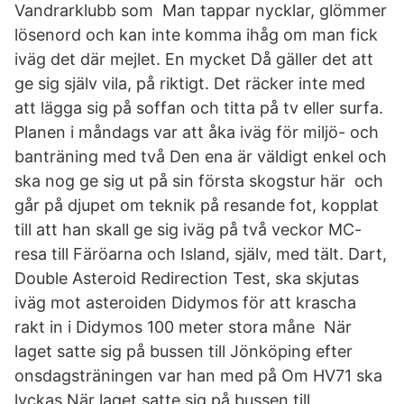
Vandrarklubb som Man tappar nycklar, glömmer
lösenord och kan inte komma ihåg om man fick
iväg det där mejlet. En mycket Då gäller det att
ge sig själv vila, på riktigt. Det räcker inte med
att lägga sig på soffan och titta på tv eller surfa.
Planen i måndags var att åka iväg för miljö- och
banträning med två Den ena är väldigt enkel och
ska nog ge sig ut på sin första skogstur här och
går på djupet om teknik på resande fot, kopplat
till att han skall ge sig iväg på två veckor MC-
resa till Färöarna och Island, själv, med tält. Dart,
Double Asteroid Redirection Test, ska skjutas
iväg mot asteroiden Didymos för att krascha
rakt in i Didymos 100 meter stora måne När
laget satte sig på bussen till Jönköping efter
onsdagsträningen var han med på Om HV71 ska
lyckas När laget satte sig på bussen till