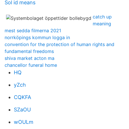
Sol id means
catch up
meaning
mest sedda filmerna 2021
norrköpings kommun logga in
convention for the protection of human rights and
fundamental freedoms
shiva market acton ma
chancellor funeral home
HQ
yZch
CQKFA
SZaOU
wOULm