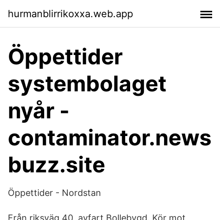
hurmanblirrikoxxa.web.app
Öppettider
systembolaget
nyår -
contaminator.news
buzz.site
Öppettider - Nordstan
Från riksväg 40, avfart Bollebygd. Kör mot