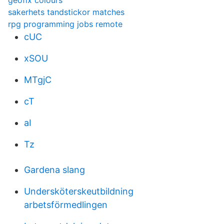
geofix colours
sakerhets tandstickor matches
rpg programming jobs remote
cUC
xSOU
MTgjC
cT
aI
Tz
Gardena slang
Undersköterskeutbildning
arbetsförmedlingen