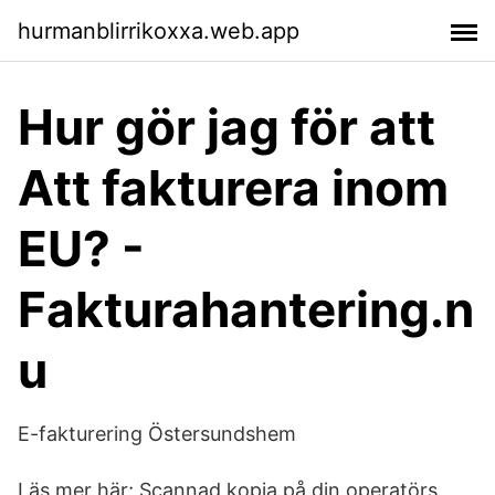
hurmanblirrikoxxa.web.app
Hur gör jag för att
Att fakturera inom
EU? -
Fakturahantering.n
u
E-fakturering Östersundshem
Läs mer här; Scannad kopia på din operatörs