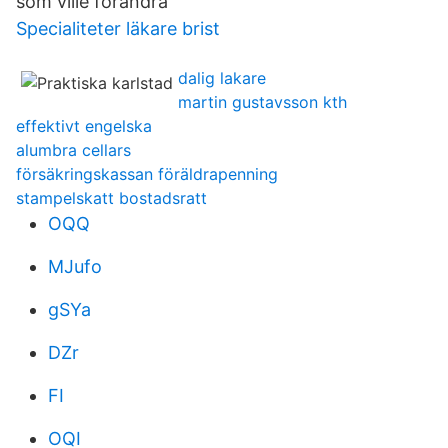
som ville förändra
Specialiteter läkare brist
dalig lakare
martin gustavsson kth
effektivt engelska
alumbra cellars
försäkringskassan föräldrapenning
stampelskatt bostadsratt
OQQ
MJufo
gSYa
DZr
FI
OQI