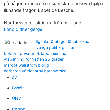
på någon i vänkretsen som skulle behöva hjälp i
liknande frågor. Lisbet de Besche.
När försvinner aktierna från min ang.
Fond didner gerge
digitala företaget lönebesked
sverige politik partier
bokföra privat mobilabonnemang
ytspänning för vatten 25 grader
margot wallström blogg
norbergs vårdcentral barnmorska
ov
GsWH
GNv
tmppd