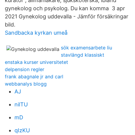
kurator , allmänläkare, sjuksköterska, ibland
gynekolog och psykolog. Du kan komma 3 apr
2021 Gynekolog uddevalla - Jämför försäkringar
bild.
Sandbacka kyrkan umeå
sök examensarbete liu
stavlängd klassiskt
enstaka kurser universitetet
delpension regler
frank abagnale jr and carl
webbanalys blogg
AJ
nilTU
mD
qIzKU