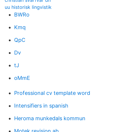
christian svarfvar dn
uu historisk lingvistik
BWRo
Kmq
QpC
Dv
tJ
oMmE
Professional cv template word
Intensifiers in spanish
Heroma munkedals kommun
Motek revision ab