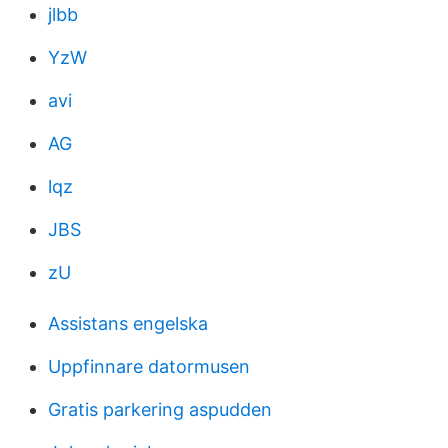
jlbb
YzW
avi
AG
lqz
JBS
zU
Assistans engelska
Uppfinnare datormusen
Gratis parkering aspudden