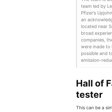
team led by Le
Pfizer’s Upjo
an acknowledg
located near S
broad experien
companies, th
were made to l
possible and t
emission-reduc
Hall of
tester
This can be a si