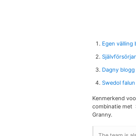
Egen välling 
Självförsörja
Dagny blogg
Swedol falun
Kenmerkend voor 
combinatie met S
Granny.
The team is al