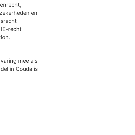
tenrecht,
, zekerheden en
dsrecht
 IE-recht
ion.
rvaring mee als
del in Gouda is