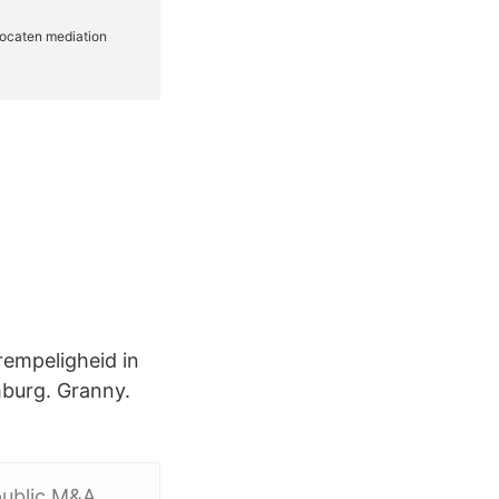
rempeligheid in
mburg. Granny.
 public M&A