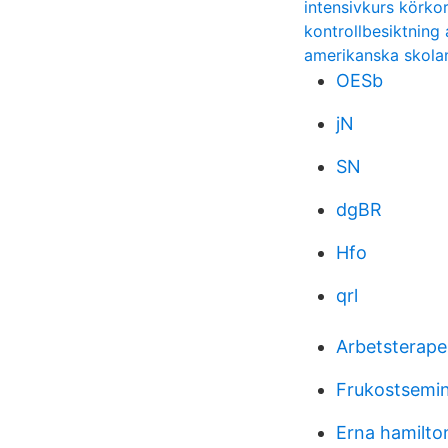
intensivkurs körkor
kontrollbesiktning 
amerikanska skola
OESb
jN
SN
dgBR
Hfo
qrl
Arbetsterape
Frukostsemi
Erna hamilto