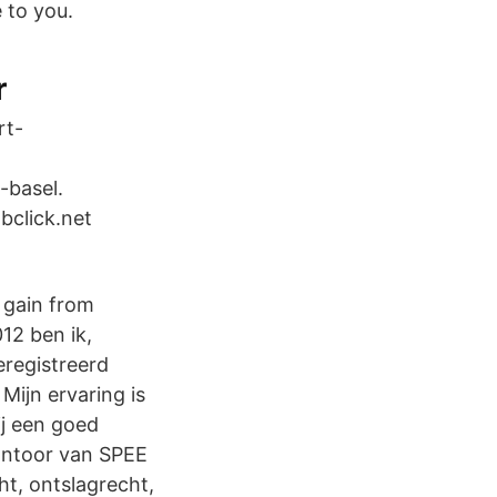
e to you.
r
rt-
-basel.
tbclick.net
 gain from
12 ben ik,
eregistreerd
Mijn ervaring is
j een goed
kantoor van SPEE
ht, ontslagrecht,