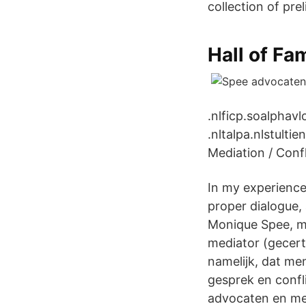
collection of prel
Hall of Fa
.nlficp.soalphav
.nltalpa.nlstult
Mediation / Conf
In my experience
proper dialogue, 
Monique Spee, me
mediator (gecerti
namelijk, dat m
gesprek en confl
advocaten en med