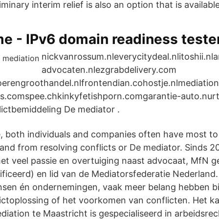
iminary interim relief is also an option that is availabl
me - IPv6 domain readiness teste
nickvanrossum.nleverycitydeal.nlitoshii.nla
advocaten.nlezgrabdelivery.com
loerengroothandel.nlfrontendian.cohostje.nlmediation
iens.comspee.chkinkyfetishporn.comgarantie-auto.nur
lictbemiddeling De mediator .
, both individuals and companies often have most to
and from resolving conflicts or De mediator. Sinds 20
t veel passie en overtuiging naast advocaat, MfN g
ficeerd) en lid van de Mediatorsfederatie Nederland. 
ensen én ondernemingen, vaak meer belang hebben bi
ictoplossing of het voorkomen van conflicten. Het 
iation te Maastricht is gespecialiseerd in arbeidsrec