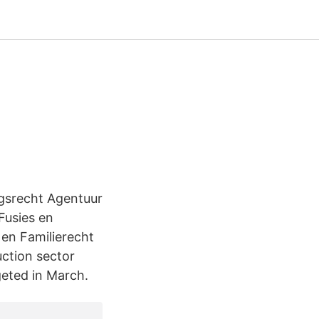
gsrecht Agentuur
Fusies en
en Familierecht
ction sector
geted in March.