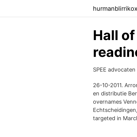
hurmanblirriko
Hall o
readin
SPEE advocaten 
26-10-2011. Arr
en distributie B
overnames Venno
Echtscheidingen,
targeted in Marc