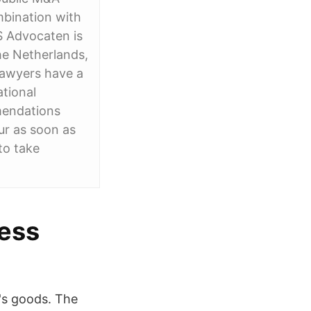
mbination with
S Advocaten is
e Netherlands,
 lawyers have a
ational
mendations
ur as soon as
to take
ness
r's goods. The