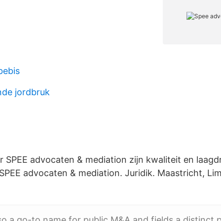
bebis
nde jordbruk
SPEE advocaten & mediation zijn kwaliteit en laagd
PEE advocaten & mediation. Juridik. Maastricht, Li
so a go-to name for public M&A and fields a distinct