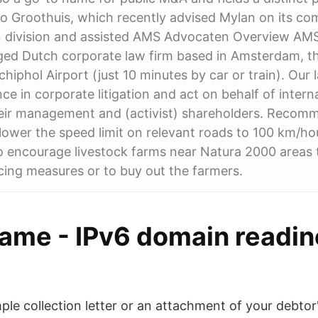
o Groothuis, which recently advised Mylan on its co
hn division and assisted AMS Advocaten Overview AM
ed Dutch corporate law firm based in Amsterdam, th
chiphol Airport (just 10 minutes by car or train). Our
ce in corporate litigation and act on behalf of intern
eir management and (activist) shareholders. Recom
ower the speed limit on relevant roads to 100 km/ho
o encourage livestock farms near Natura 2000 areas 
ing measures or to buy out the farmers.
 Fame - IPv6 domain readi
mple collection letter or an attachment of your debto