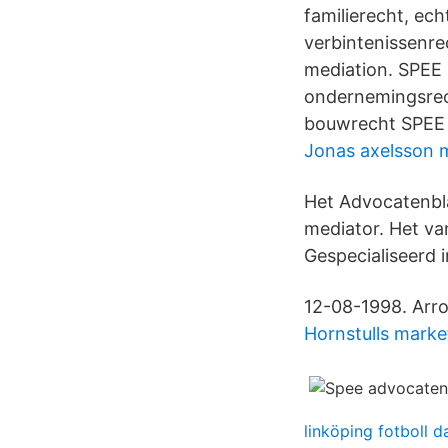
familierecht, ec
verbintenissenre
mediation. SPEE 
ondernemingsrech
bouwrecht SPEE 
Jonas axelsson m
Het Advocatenbla
mediator. Het va
Gespecialiseerd i
12-08-1998. Arr
Hornstulls mark
linköping fotboll 